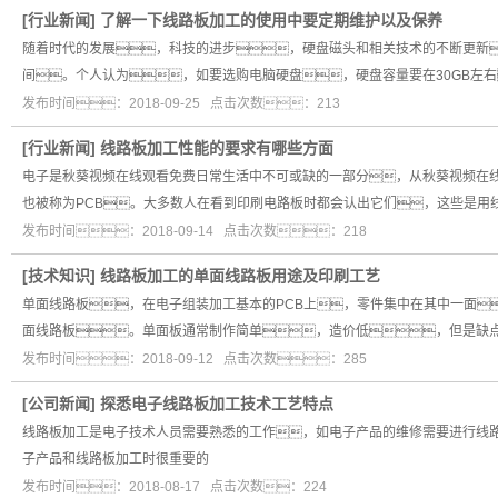
[
行业新闻
]
了解一下线路板加工的使用中要定期维护以及保养
随着时代的发展，科技的进步，硬盘磁头和相关技术的不断更新
间。个人认为，如要选购电脑硬盘，硬盘容量要在30GB左
发布时间：2018-09-25 点击次数：213
[
行业新闻
]
线路板加工性能的要求有哪些方面
电子是秋葵视频在线观看免费日常生活中不可或缺的一部分，从秋葵视频在
也被称为PCB。大多数人在看到印刷电路板时都会认出它们，这些是用
发布时间：2018-09-14 点击次数：218
[
技术知识
]
线路板加工的单面线路板用途及印刷工艺
单面线路板，在电子组装加工基本的PCB上，零件集中在其中一面
面线路板。单面板通常制作简单，造价低，但是缺
发布时间：2018-09-12 点击次数：285
[
公司新闻
]
探悉电子线路板加工技术工艺特点
线路板加工是电子技术人员需要熟悉的工作，如电子产品的维修需要进行线
子产品和线路板加工时很重要的
发布时间：2018-08-17 点击次数：224