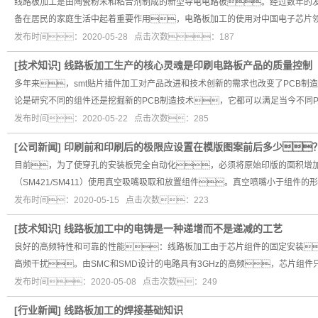
线路板加工是由陶瓷粉末和粘合剂制成的新型导电电路板。经过数年的
备在居民的家庭生活中起着重要作用，电路板加工的使用对中国电子芯片
发布时间：2020-05-28 点击次数：187
[
技术知识
]
线路板加工生产的核心灵魂是印刷电路板产品的质量控制
多年来，smt贴片插件加工对产品改进和技术创新的需求也改变了PCB
论是研究不同的组件还是挖掘新的PCB制造技术，它都可以满足当今不同P
发布时间：2020-05-22 点击次数：285
[
公司新闻
]
印刷前和印刷后的极限应设置在模版图案前后多少
目前，为了使穿孔的安装板完全自动化，必须将原始印版的面积增
（SM421/SM411）使用真空吸嘴吸取和放置组件。真空喷嘴小于组件
发布时间：2020-05-15 点击次数：223
[
技术知识
]
线路板加工中的电铸是一种递增而不是递减的工艺
良好的高频特性和可靠的性能：线路板加工由于芯片组件的固定安装
高频干扰。由SMC和SMD设计的电路具有3GHz的高频，芯片组件只
发布时间：2020-05-08 点击次数：249
[
行业新闻
]
线路板加工的焊接基础知识