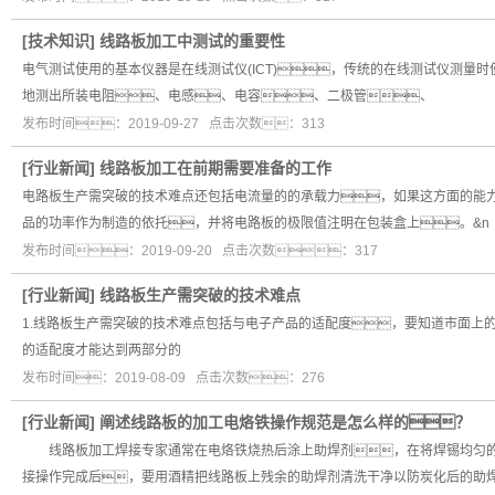
[
技术知识
]
线路板加工中测试的重要性
电气测试使用的基本仪器是在线测试仪(ICT)，传统的在线测试仪测量
地测出所装电阻、电感、电容、二极管、
发布时间：2019-09-27 点击次数：313
[
行业新闻
]
线路板加工在前期需要准备的工作
电路板生产需突破的技术难点还包括电流量的的承载力，如果这方面的能
品的功率作为制造的依托，并将电路板的极限值注明在包装盒上。&n
发布时间：2019-09-20 点击次数：317
[
行业新闻
]
线路板生产需突破的技术难点
1.线路板生产需突破的技术难点包括与电子产品的适配度，要知道市面上
的适配度才能达到两部分的
发布时间：2019-08-09 点击次数：276
[
行业新闻
]
阐述线路板的加工电烙铁操作规范是怎么样的？
线路板加工焊接专家通常在电烙铁烧热后涂上助焊剂，在将焊锡均匀的
接操作完成后，要用酒精把线路板上残余的助焊剂清洗干净以防炭化后的助