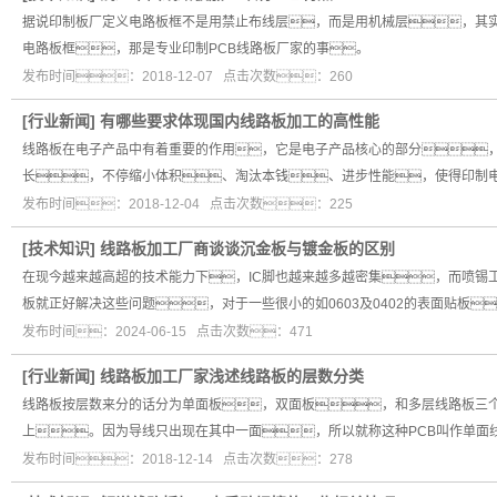
据说印制板厂定义电路板框不是用禁止布线层，而是用机械层，其
电路板框，那是专业印制PCB线路板厂家的事。
发布时间：2018-12-07 点击次数：260
[
行业新闻
]
有哪些要求体现国内线路板加工的高性能
线路板在电子产品中有着重要的作用，它是电子产品核心的部分
长，不停缩小体积、淘汰本钱、进步性能，使得印制
发布时间：2018-12-04 点击次数：225
[
技术知识
]
线路板加工厂商谈谈沉金板与镀金板的区别
在现今越来越高超的技术能力下，IC脚也越来越多越密集，而喷锡
板就正好解决这些问题，对于一些很小的如0603及0402的表面贴板
发布时间：2024-06-15 点击次数：471
[
行业新闻
]
线路板加工厂家浅述线路板的层数分类
线路板按层数来分的话分为单面板，双面板，和多层线路板三个
上。因为导线只出现在其中一面，所以就称这种PCB叫作单面
发布时间：2018-12-14 点击次数：278