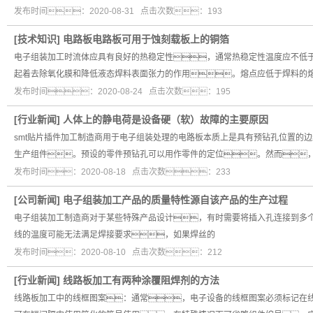
发布时间：2020-08-31 点击次数：193
[
技术知识
]
电路板电路板可用于蚀刻载板上的铜箔
电子组装加工时流体应具有良好的热稳定性，通常热稳定性温度应不低于
起着去除氧化膜和降低液态焊料表面张力的作用。熔点应低于焊料的
发布时间：2020-08-24 点击次数：195
[
行业新闻
]
人体上的静电荷是设备硬（软）故障的主要原因
smt贴片插件加工制造商用于电子组装处理的电路板本质上是具有预钻孔位置的
生产组件。预设的零件预钻孔可以用作零件的定位。然而
发布时间：2020-08-18 点击次数：233
[
公司新闻
]
电子组装加工产品的质量特性源自该产品的生产过程
电子组装加工制造商对于某些特殊产品设计，有时需要将插入孔连接到多
线的温度可能无法满足焊接要求，如果焊丝的
发布时间：2020-08-10 点击次数：212
[
行业新闻
]
线路板加工有两种涂覆阻焊剂的方法
线路板加工中的线框图案：通常，电子设备的线框图案必须标记在线