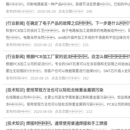
路。印刷电路板是一种产品，其细节决定质量。已知的中
发布时间：2020-06-29 点击次数：196
[
行业新闻
]
在确定了电子产品的故障之后，下一步是什么
检查PCB加工的良好工艺。由于电路板加工是精密的电路板组件，
性。电路当然当然，smt贴片插件加工外观的平滑度和平坦边缘也
发布时间：2020-06-22 点击次数：231
[
行业新闻
]
根据PCB加工厂家的说法，应怎么做
根据PCB加工公司的说法，专业的SMT石膏可以在含铅锡和无铅锡之间自
要比无铅锡好，但客户也可以根据需要进行选择。SMT芯片插入处
发布时间：2020-06-15 点击次数：262
[
技术知识
]
使用常规方法也可以轻松去除重金属铜污染
在线路板公司中，主要公司是化学需氧量过剩和重金属污染，但这两
水。使用常规方法也可以轻松去除重金属铜污染。PCB公司的排
发布时间：2020-06-09 点击次数：213
[
技术知识
]
焊接时，通常使用普通焊接和手工焊接