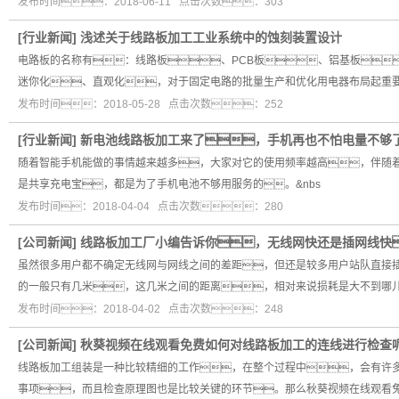
发布时间：2018-06-11 点击次数：303
[
行业新闻
]
浅述关于线路板加工工业系统中的蚀刻装置设计
电路板的名称有：线路板、PCB板、铝基板
迷你化、直观化，对于固定电路的批量生产和优化用电器布局起重要
发布时间：2018-05-28 点击次数：252
[
行业新闻
]
新电池线路板加工来了，手机再也不怕电量不够
随着智能手机能做的事情越来越多，大家对它的使用频率越高，伴随
是共享充电宝，都是为了手机电池不够用服务的。&nbs
发布时间：2018-04-04 点击次数：280
[
公司新闻
]
线路板加工厂小编告诉你，无线网快还是插网线快
虽然很多用户都不确定无线网与网线之间的差距，但还是较多用户站队直接
的一般只有几米，这几米之间的距离，相对来说损耗是大不到哪
发布时间：2018-04-02 点击次数：248
[
公司新闻
]
秋葵视频在线观看免费如何对线路板加工的连线进行检查
线路板加工组装是一种比较精细的工作，在整个过程中，会有许
事项，而且检查原理图也是比较关键的环节。那么秋葵视频在线观看