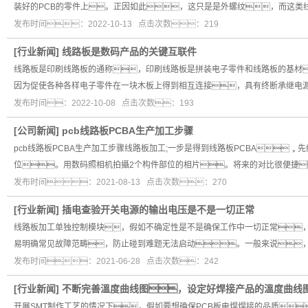
装好的PCB的零件上。正因如此，这只是是外螺纹，而这类
发布时间：2022-10-13 点击次数：219
[
行业新闻
]
线路板是数码产品的关键互联件
线路板是印刷线路板的通称，印刷线路板是拼装电子零件和线路板的基材
因为促使各种各样电子零件在一块木板上得到相互连接，具有终断承继电
发布时间：2022-10-08 点击次数：193
[
公司新闻
]
pcb线路板PCBA生产加工步骤
pcb线路板PCBA生产加工步骤线路板加工;一步是得到线路板PCBA
位。用数码照相机拍攝2个构件部位的相片。将来的对比很便捷
发布时间：2021-08-13 点击次数：270
[
行业新闻
]
插电查验开关电源的输出电压是不是一切正常
线路板加工单独控制模块，假如不确定性是不是确保工作中一切正常，
易明确常见故障范畴，防止碰到难题无法启动。一般来说
发布时间：2021-06-28 点击次数：242
[
行业新闻
]
不断完善溫度曲线图，设定好焊接产品的溫度曲线
开展SMT制作工艺的情况下，假如要想确保PCB板电焊焊接的品质