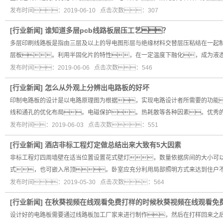
发布时间：2019-06-10 点击次数：307
[
行业新闻
]
谁知道多层pcb线路板层压工艺？
多层印刷线路板是指由三层及以上的导电图形层与绝缘材料交替层压粘结在一起
层板。利用半固化片的特性，在一定温度下融化，成为液
发布时间：2019-06-06 点击次数：546
[
行业新闻
]
怎么从外观上分辨出电路板的好坏
印制电路板的设计是以电路原理图为根据，实现电路设计者所需要的功能
线和通孔的优化布局。电磁保护。热耗散等各种因素。优秀
发布时间：2019-06-03 点击次数：551
[
行业新闻
]
酒店非标工程灯定做总结出来大致有5大因素
非标工程灯四周墙壁在适当位置设置花式壁灯，数量依据房间的大小可以
式，也可嵌入吊顶。卧室应充分利用局部照明方式来达到住户
发布时间：2019-05-30 点击次数：564
[
行业新闻
]
在秋葵视频在线观看免费打样的时候秋葵视频在线观看免
设计好的电路板需要通过线路板加工厂家来进行制作，然后在打样回来之