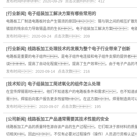
发布时间：2020-09-29 点击次数：412
[
行业新闻
]
电子组装加工解决方案有哪些常用的
电路板工厂制造电路板时会产生锡须的原因：锡与铜之间的相互扩散
镀层的残余应力导致锡晶须的生长。电子组装加工解决方案：电
发布时间：2020-09-24 点击次数：209
[
行业新闻
]
线路板加工处理技术的发展为整个电子行业带来了创新
电路板是重要的电子组件，是电子组件电连接和电子组件支撑的提供者
误，提高了自动化程度，提高了生产效率。由于电子产品的
发布时间：2020-09-14 点击次数：216
[
技术知识
]
电子组装加工简述氧化的组件怎么处理
在宣传焊锡膏时，他们不知道客户的电路板条件和需求，也不知道
膏，焊接后向客户报告更多残留物。在这方面，焊膏制造商可
发布时间：2020-09-07 点击次数：195
[
公司新闻
]
线路板加工产品通常需要其技术性能的安全
线路板加工产品的质量特性源自该产品的生产过程。它们取决于原材料的质
切相关。因此，不仅有必要对过程操作（操作）人员进行资格认证