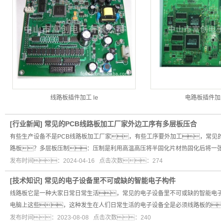
线路板插件加工 le
电路板插件加
[
行业新闻
]
常见的PCB线路板加工厂家外边工序有多层板压合
有些生产设备不是PCB线路板加工厂家，有些工序要外加工，常见的
路板？多层板压制：压制是利用高温高压将半固化片材热固化后将一
发布时间：2024-04-16 点击次数：274
[
技术知识
]
常见的电子设备里不可或缺的智能电子构件
线路板它是一种大家日常日常生活，常见的电子设备里不可或缺的智能电
电脑上这些，这种发生在人们日常生活的电子设备全是必须线路板的
发布时间：2023-08-08 点击次数：240