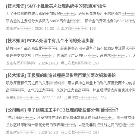
[
技术知识
]
SMT小批量芯片处理系统中的常规DIP插件
为了使锡膏的包装和印刷更加容易，必须预先准备用于粘贴原料
铝合金的主要成分大多数为Sn/Pb铝合金，铝合金的开发比例为63/37
发布时间：2020-11-20 点击次数：163
[
技术知识
]
PCBA处理中有几个不同的处理步骤
随着电子产品的商业化，越来越多的电子设备产品不仅满足生活需求
处理来支持这项工作。它涵盖了广泛的行业，高需求，巨
发布时间：2020-11-13 点击次数：197
[
技术知识
]
正极膜的制造过程是显影后再添加两次铜和锡铅
喷涂厚度和气刀之间的关系：可以保持在焊盘上的锡的厚度受两个力的
高。B.气刀压力，风速计压力较高，并且后焊锡盒厚度也减小
发布时间：2020-11-06 点击次数：204
[
公司新闻
]
电子组装加工中PCB处理的哪些部分包括？
1电介质层，秋葵视频在线观看免费通常将其称为基板。用于维持
点蚀区域印刷有一层锡分离的铜表面，以避免非锡点蚀线之间的短路
发布时间：2020-10-30 点击次数：197