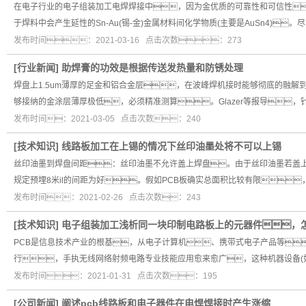
在电子行业的电子组装加工电焊焊接中，因为金优质的可靠性和可信性
于焊料中会产生延性的Sn-Au(锡-金)金属材料间化学物质(主要是AuSn4)。
发布时间：2021-03-16 点击次数：273
[
行业新闻
]
助焊膏的功效是根据传送发热量和防锈处理
焊盘上1.5um薄厚的足金和铝合金层，在波峰焊机接时能够彻底的融解
够接纳的金涂层薄厚极低，必须精准测算。Glazer等报导，
发布时间：2021-03-05 点击次数：240
[
技术知识
]
线路板加工在上锡的情况下丝印油墨处将不可以上锡
丝印油墨到焊盘间距：丝印油墨不允许盖上焊盘。由于丝印油墨若盖
规定预埋8米il的间距为好。假如PCB板确实总面积比较有限，
发布时间：2021-02-26 点击次数：243
[
技术知识
]
电子组装加工浅析同一块印制电路板上的元器件，
PCB是信息技术产业的根基，从电子计算机、携带式电子产品等
行，手执无线网络射频电路专业技能应用愈来愈广，这种机器设备(
发布时间：2021-01-31 点击次数：195
[
公司新闻
]
阐述pcb线路板和电子器件在电焊焊接时产生涨缩