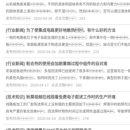
从机械角度来看，不同的液体和固体具有不同的粘合力和内聚力
的固体表面上滚动，即不湿。然后，您可以通过液体
发布时间：2020-04-30 点击次数：283
[
行业新闻
]
为了使集成电路更好地散热，有什么好的方法
一侧的电路板位于电子装配处理的主板上，部件集中在一侧
板。单面板通常易于制造且便宜。但是，缺点是它们不能
发布时间：2020-04-26 点击次数：222
[
行业新闻
]
粘合剂的使用会加剧重熔过程中组件的自对准
安装底板组件：多层回流焊已经使用了很多年，这里首先在一
的柔性风扇，但同时回流了上，下表面，典型的例子是
发布时间：2020-04-17 点击次数：282
[
技术知识
]
秋葵视频在线观看免费电子叙述工作时的生产环境
线路板加工的厂家简述焊点上没有锡的主要原因如下：焊膏中的助焊剂活
具有严重的氧化现象；回流焊时预热时间过长或预热温度过高，导致焊
发布时间：2020-04-10 点击次数：278