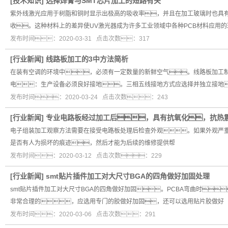
[
技术知识
]
选择焊膏与SMT芯片加工的短路有关
紫外线激光应用于树脂和铜时显示出极高的吸收率，并且在加工玻璃时也具有
收。这种材料上的差异使UV激光器成为许多工业领域中各种PCB材料应用的
发布时间：2020-03-31 点击次数：317
[
行业新闻
]
线路板加工的3中方法简析
在装有空调的环境中，必须有一定数量的新鲜空气。线路板加工制造
电：生产设备必须良好接地。三相五线接地方式应选择并独立接地
发布时间：2020-03-24 点击次数：243
[
行业新闻
]
专业电路板经过加工后，具有抗氧化，抗热
电子组装加工观察方法需要在接受电路板处理后检查外观。如果外观严
是否有人为损坏的痕迹，然后才能为后续的维修提供帮
发布时间：2020-03-12 点击次数：229
[
行业新闻
]
smt贴片插件加工对大尺寸BGA的四角做好加固处理
smt贴片插件加工对大尺寸BGA的四角做好加固。PCBA弯曲时
非常合理的，应选用专门的胶做好加固，还可以选用贴片胶做好
发布时间：2020-03-06 点击次数：291