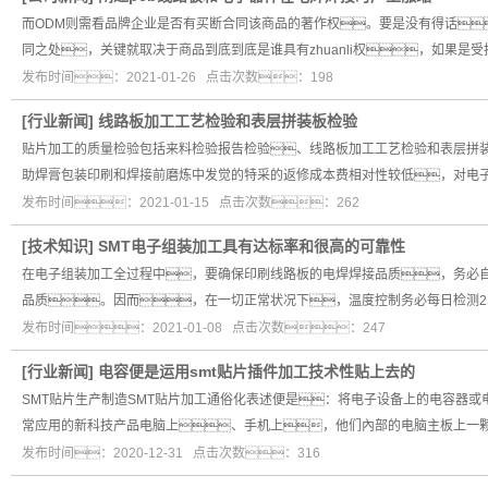
而ODM则需看品牌企业是否有买断合同该商品的著作权。要是没有得话
同之处，关键就取决于商品到底到底是谁具有zhuanli权，如果是受托
发布时间：2021-01-26 点击次数：198
[
行业新闻
]
线路板加工工艺检验和表层拼装板检验
贴片加工的质量检验包括来料检验报告检验、线路板加工工艺检验和表层拼
助焊膏包装印刷和焊接前磨炼中发觉的特采的返修成本费相对性较低，对电
发布时间：2021-01-15 点击次数：262
[
技术知识
]
SMT电子组装加工具有达标率和很高的可靠性
在电子组装加工全过程中，要确保印刷线路板的电焊焊接品质，务必
品质。因而，在一切正常状况下，温度控制务必每日检测
发布时间：2021-01-08 点击次数：247
[
行业新闻
]
电容便是运用smt贴片插件加工技术性贴上去的
SMT贴片生产制造SMT贴片加工通俗化表述便是：将电子设备上的电容器
常应用的新科技产品电脑上、手机上，他们內部的电脑主板上一
发布时间：2020-12-31 点击次数：316