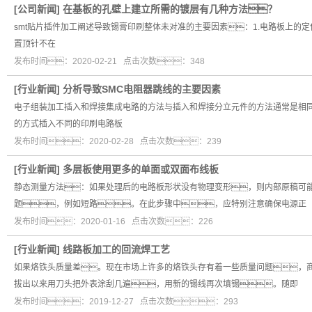
[
公司新闻
]
在基板的孔壁上建立所需的镀层有几种方法？
smt贴片插件加工阐述导致锡膏印刷整体未对准的主要因素：1.电路板上的
置顶针不在
发布时间：2020-02-21 点击次数：348
[
行业新闻
]
分析导致SMC电阻器跳线的主要因素
电子组装加工插入和焊接集成电路的方法与插入和焊接分立元件的方法通常是相
的方式插入不同的印刷电路板
发布时间：2020-02-28 点击次数：239
[
行业新闻
]
多层板使用更多的单面或双面布线板
静态测量方法：如果处理后的电路板形状没有物理变形，则内部原稿可
题，例如短路。在此步骤中，应特别注意确保电源正
发布时间：2020-01-16 点击次数：226
[
行业新闻
]
线路板加工的回流焊工艺
如果烙铁头质量差。现在市场上许多的烙铁头存有着一些质量问题，商
拔出以来用刀头把外表涂刮几遍，用新的锡线再次填锡。随即
发布时间：2019-12-27 点击次数：293