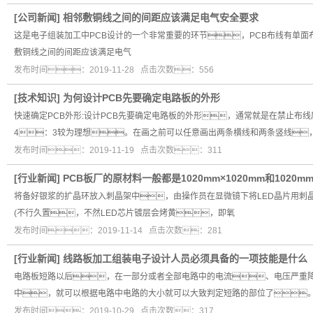
[
公司新闻
]
相邻敷铜线之间的间距应该满足电气安全要求
这是电子组装加工中PCB设计的一个非常重要的环节，PCB布线有单
敷铜线之间的间距应该满足电气
发布时间：2019-11-28 点击次数：556
[
技术知识
]
为何设计PCB先要确定电路板的外形
快速确定PCB外形:设计PCB先要确定电路板的外形，通常就是在禁止布
4：3较为理想。在画之前可以任意画出两条横线和两条竖线
发布时间：2019-11-19 点击次数：311
[
行业新闻
]
PCB板厂的原材料一般都是1020mm×1020mm和1020m
将备好银浆的扩晶环放入刺晶架中，由操作员在显微镜下将LED晶片用刺
(不行久置，不然LED芯片镀层会烤黄，即氧
发布时间：2019-11-14 点击次数：281
[
行业新闻
]
线路板加工组装电子设计人员必须具备的一项技能是什么
电路板短路以后，在一部分或者全部电路中的电流、电压严重
中，就可以根据电路中电路的大小就可以大致判定短路的部位了
发布时间：2019-10-29 点击次数：317