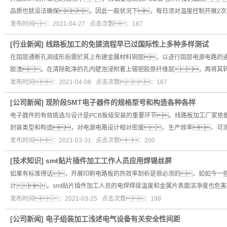
品质也就没法确保。因此一般状况下，每日须对温度控制开展2次
发布时间：2021-04-27 点击次数：187
[
行业新闻
]
线路板加工的免搓流程早已过国际性上多种多样测试
在固层通断孔洞成形后需於其上布建金属材料铜层，以进行固层电源电路的
胶渣。在清除乾净的孔内壁泡浸附著上锡钯胶原纤维层，再将其
发布时间：2021-04-08 点击次数：187
[
公司新闻
]
现阶段SMT电子器件的规格型号和构造各种各样
电子器件的有效挑选与设计是PCB板级安装的重要环节。线路板加工厂家依
封装类型和构造，对电源电路设计相对密度、生产效率、可
发布时间：2021-03-31 点击次数：200
[
技术知识
]
smt贴片插件加工工作人员应用焊锡丝屏
如果有标准得话，开展印刷电路板的热效率剖析是很必须的，如如今一些
计。smt贴片插件加工人员的电焊焊接溫度和金属片表面洁净度也危
发布时间：2021-03-25 点击次数：198
[
公司新闻
]
电子组装加工浅述电气设备有关安全性间距