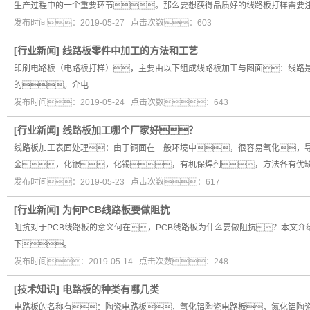
生产过程中的一个重要环节。那么要想获得品质好的线路板打样需要
发布时间：2019-05-27 点击次数：603
[
行业新闻
]
线路板零件中加工的方法和工艺
印刷电路板（电路板打样），主要由以下组成线路板加工与图面：线路
的。介电
发布时间：2019-05-24 点击次数：643
[
行业新闻
]
线路板加工哪个厂家好？
线路板加工表面处理：由于铜面在一般环境中，很容易氧化，
金，化银，化锡，有机保焊剂，方法各有优缺
发布时间：2019-05-23 点击次数：617
[
行业新闻
]
为何PCB线路板要做阻抗
阻抗对于PCB线路板的意义何在，PCB线路板为什么要做阻抗？本文介
下。
发布时间：2019-05-14 点击次数：248
[
技术知识
]
电路板的种类有哪几类
电路板的名称有：陶瓷电路板，氧化铝陶瓷电路板，氮化铝陶瓷