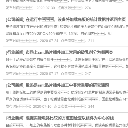
可在短间隔内使用简化的符号使用，在特殊情况下可省略组件编号。应
发布时间：2020-07-30 点击次数：274
[
公司新闻
]
在运行中，设备将加载底板的统计数据并返回主页
电子组装加工在开始时的初步检查1.检查贴片机的压力表是否在0.40至0.55
温度和湿度计在20至28°C和50至60空气（湿度）的范围内。如
发布时间：2020-07-24 点击次数：211
[
行业新闻
]
市场上smt贴片插件加工常用的破乳剂分为哪两类
对于手动移动终端中的每个组件，请确保将组件固定在可以承载负荷
头保持足够的高度和宽度，这样就不容易将滑轨或其他位置撞倒。
发布时间：2020-07-17 点击次数：247
[
公司新闻
]
散热是smt贴片插件加工中非常重要的研究课题
用于线路板加工的助焊剂的主要成分：助焊剂SMT芯片的制造通常是指松香
焊剂的合适原料。由于松香键是由松香制成的，因此松香酸在74°
发布时间：2020-07-10 点击次数：244
[
行业新闻
]
根据实际电路比较的方框图检查以组件为中心的线
目前，市场上的电路板可以由多种材料制成，优缺点的质量差异很