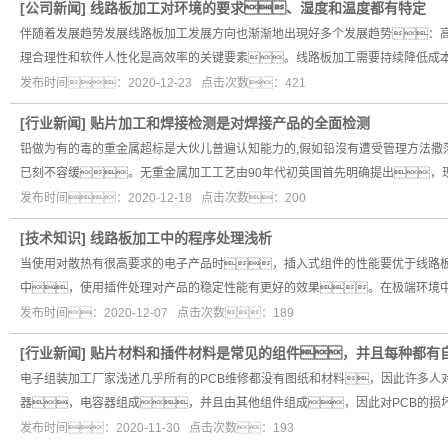
[
公司新闻
]
线路板加工对环境的要求、湿度和温度都有特定
伴随着发展趋势发展线路板加工发展方向也渐渐地出現好多个发展趋势：
理合理性和软件人性化是高效率的关键要素。线路板加工需要持续降低成
发布时间：2020-12-23 点击次数：421
[
行业新闻
]
贴片加工和焊接检测是对焊接产品的全面检测
铅做为有的毒的重金属超标是大伙儿普遍认知能力的,假如铅沒有遭受管理方法撒
已刻不容缓。无重金属加工工艺由90年代初英国首先明确提出，
发布时间：2020-12-18 点击次数：200
[
技术知识
]
线路板加工中的程序处理浅析
当使用对散热有很高要求的电子产品时，插入式组件的性能要优于线路板
中，使用插件处理对产品的稳定性能有更好的效果。在极端环境
发布时间：2020-12-07 点击次数：189
[
行业新闻
]
贴片材料和插件材料是常见的组件，并且每种都有
电子组装加工厂家浅述几乎所有的PCB维修都没有图纸和材料，因此许多人对
器，电容器组成，并且由其他组件组成，因此对PCB的损
发布时间：2020-11-30 点击次数：193