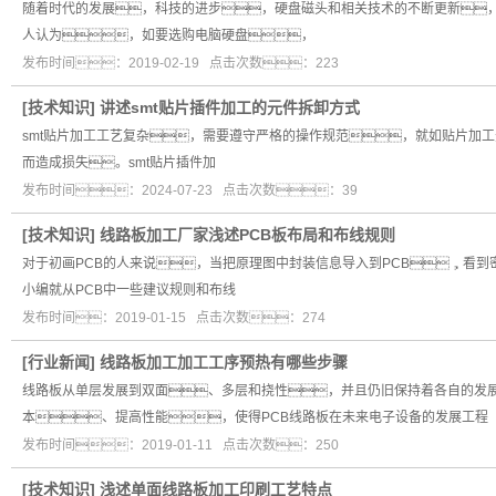
随着时代的发展，科技的进步，硬盘磁头和相关技术的不断更新，不
人认为，如要选购电脑硬盘，
发布时间：2019-02-19 点击次数：223
[
技术知识
]
讲述smt贴片插件加工的元件拆卸方式
smt贴片加工工艺复杂，需要遵守严格的操作规范，就如贴片加
而造成损失。smt贴片插件加
发布时间：2024-07-23 点击次数：39
[
技术知识
]
线路板加工厂家浅述PCB板布局和布线规则
对于初画PCB的人来说，当把原理图中封装信息导入到PCB，看
小编就从PCB中一些建议规则和布线
发布时间：2019-01-15 点击次数：274
[
行业新闻
]
线路板加工加工工序预热有哪些步骤
线路板从单层发展到双面、多层和挠性，并且仍旧保持着各自的发
本、提高性能，使得PCB线路板在未来电子设备的发展工程
发布时间：2019-01-11 点击次数：250
[
技术知识
]
浅述单面线路板加工印刷工艺特点