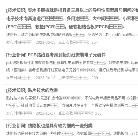
[
技术知识
]
实木多层板就是指具备三层以上的导电性图型层与期间的
电子技术向高速运行、多用途、大空间、小容积
(FPC)，软垫(PCB)，硬软相结合板(FPCB)。
线路板可称之为印刷电路板或印刷线路板，英语名为（PrintedCircuitBoard）
发布时间：2023-06-15 点击次数：254
[
行业新闻
]
PCB路线要考虑到接灯线安裝电子元器件
pcb线路板特性阻抗就是指电阻器和对电感的主要参数，对交流电流所起着
线（基础梁）要考虑到接灯线安裝电子元器件，接灯线后考虑到导电率
发布时间：2023-04-13 点击次数：200
[
技术知识
]
贴片技术的危害
贴片技术的危害:贴片元器件应恰当，不然电焊焊接后商品不可以根
中。针对内置式元器件，当贴片时在其中一个焊端沒有搭收到焊层上
发布时间：2022-11-17 点击次数：236
[
行业新闻
]
线路板也是具有较为细的一些归类
线路板也是具有较为细的一些归类，依据单量，线路板加工可