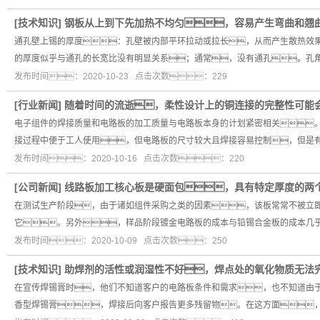
[
技术知识
]
钢板从上到下先加热不均匀，容易产生弯曲和翘
通孔壁上锡的厚度：孔壁被内部平环拉动或拉长，从而产生散热效
的厚度似乎与通孔的长宽比没有明显关系；通常，没有通孔。孔角
发布时间：2020-10-23 点击次数：229
[
行业新闻
]
随着时间的流逝，柔性设计上的铜连接的完整性可能
电子组件的焊接质量和电路板的加工质量与电路板本身的计划紧密相关
接过程中便于工人使用，但电路板的尺寸较大且焊接容易控制，但是
发布时间：2020-10-16 点击次数：220
[
公司新闻
]
线路板加工核心板是硬面包，具有特定厚度的两
在测试生产阶段，由于诸如组件采购之类的因素，该板常常不被立
它。另外，样品阶段镀金电路板的成本与铅锡合金板的成本几
发布时间：2020-10-09 点击次数：250
[
技术知识
]
助焊剂的活性或润湿性不好，焊点处的氧化物质无法
在宣传焊锡膏时，他们不知道客户的电路板条件和需求，也不知道由
香型焊锡膏，焊接后向客户报告更多残留物。在这方面